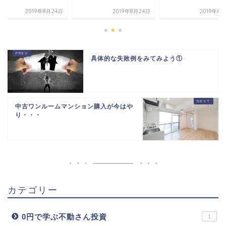
2019年8月24日
2019年8月24日
2019年8
具体的な失敗例をみてみよう①
中古ワンルームマンション購入が今はや
り・・・
カテゴリー
0円で学ぶ不動さん投資
1